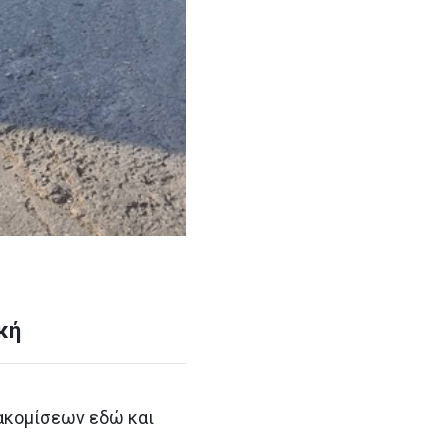
κή
ακομίσεων εδώ και